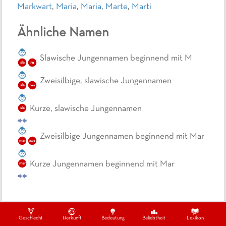
Markwart
,
Maria
,
Maria
,
Marte
,
Marti
Ähnliche Namen
Slawische Jungennamen beginnend mit M
sla
m
Zweisilbige, slawische Jungennamen
sla
zwe
Kurze, slawische Jungennamen
sla
Zweisilbige Jungennamen beginnend mit Mar
mar
zwe
Kurze Jungennamen beginnend mit Mar
mar
Geschlecht
Herkunft
Bedeutung
Beliebtheit
Lexikon