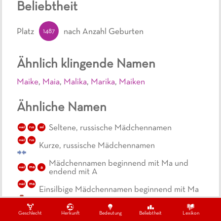
Beliebtheit
1487
Platz
nach Anzahl Geburten
Ähnlich klingende Namen
Maike
,
Maia
,
Malika
,
Marika
,
Maiken
Ähnliche Namen
Seltene, russische Mädchennamen
sel
mäd
rus
mäd
rus
Kurze, russische Mädchennamen
Mädchennamen beginnend mit Ma und
a
mäd
ma
endend mit A
mäd
ma
Einsilbige Mädchennamen beginnend mit Ma
mäd
ma
Kurze Mädchennamen beginnend mit Ma
Geschlecht
Herkunft
Bedeutung
Beliebtheit
Lexikon