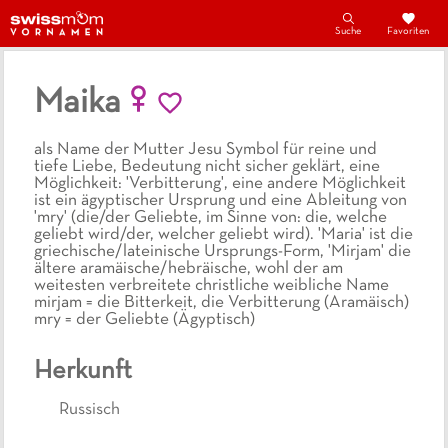
Suche
Favoriten
Maika
als Name der Mutter Jesu Symbol für reine und
tiefe Liebe, Bedeutung nicht sicher geklärt, eine
Möglichkeit: 'Verbitterung', eine andere Möglichkeit
ist ein ägyptischer Ursprung und eine Ableitung von
'mry' (die/der Geliebte, im Sinne von: die, welche
geliebt wird/der, welcher geliebt wird). 'Maria' ist die
griechische/lateinische Ursprungs-Form, 'Mirjam' die
ältere aramäische/hebräische, wohl der am
weitesten verbreitete christliche weibliche Name
mirjam = die Bitterkeit, die Verbitterung (Aramäisch)
mry = der Geliebte (Ägyptisch)
Herkunft
Russisch