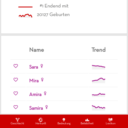
#
1
Endend mit
20127
Geburten
Name
Trend
Sara
Mira
Amira
Samira
Maja
Geschlecht
Herkunft
Bedeutung
Beliebtheit
Lexikon