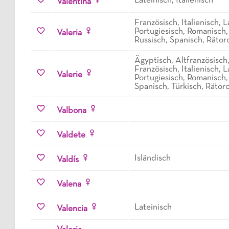
Lateinisch, Italienisch
Valentina
Französisch, Italienisch, L
Portugiesisch, Romanisch
Valeria
Russisch, Spanisch, Räto
Ägyptisch, Altfranzösisch
Französisch, Italienisch, L
Valerie
Portugiesisch, Romanisch
Spanisch, Türkisch, Räto
Valbona
Valdete
Isländisch
Valdís
Valena
Lateinisch
Valencia