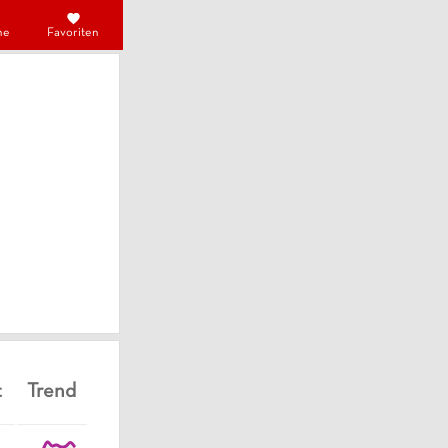
he
Favoriten
t
Trend