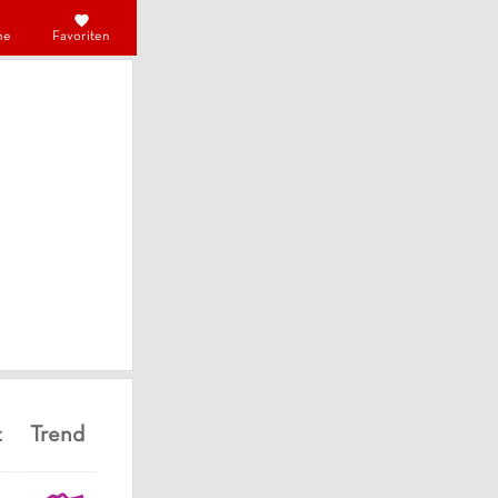
he
Favoriten
t
Trend