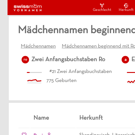
Geschlecht
Herkunft
Mädchennamen beginnend 
Mädchennamen
Mädchennamen beginnend mit R
Zwei Anfangsbuchstaben
Ro
E
a
ro
#
21
Zwei Anfangsbuchstaben
775
Geburten
Name
Herkunft