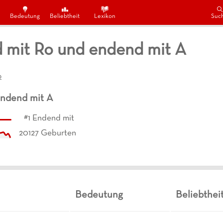
Bedeutung
Beliebtheit
Lexikon
Suc
mit Ro und endend mit A
o
ndend mit
A
#
1
Endend mit
20127
Geburten
Bedeutung
Beliebthei