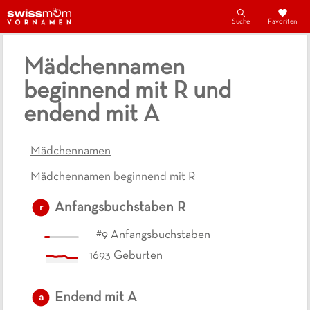
Suche
Favoriten
Mädchennamen
beginnend mit R und
endend mit A
Mädchennamen
Mädchennamen beginnend mit R
Anfangsbuchstaben
R
r
#
9
Anfangsbuchstaben
1693
Geburten
Endend mit
A
a