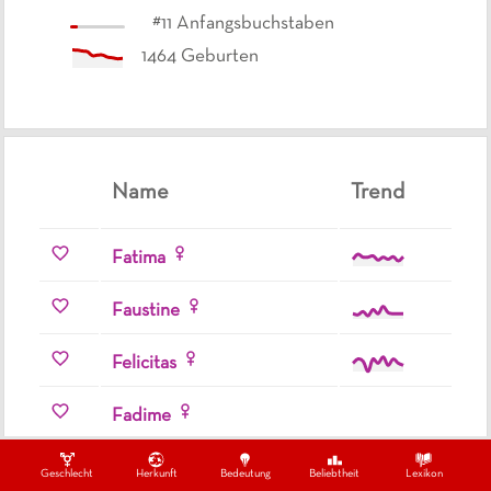
#
11
Anfangsbuchstaben
1464
Geburten
Name
Trend
Fatima
Faustine
Felicitas
Fadime
Farah
Geschlecht
Herkunft
Bedeutung
Beliebtheit
Lexikon