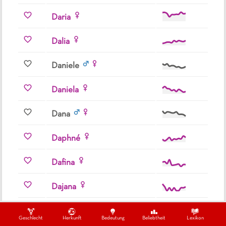
Daria
Dalia
Daniele
Daniela
Dana
Daphné
Dafina
Dajana
Danaé
Geschlecht
Herkunft
Bedeutung
Beliebtheit
Lexikon