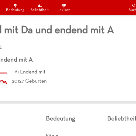
Bedeutung
Beliebtheit
Lexikon
Suc
mit Da und endend mit A
a
ndend mit
A
#
1
Endend mit
20127
Geburten
Bedeutung
Beliebthei