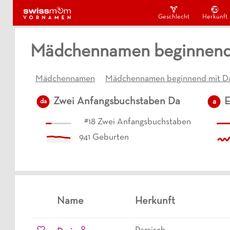
Geschlecht
Herkunft
Mädchennamen beginnend 
Mädchennamen
Mädchennamen beginnend mit D
Zwei Anfangsbuchstaben
Da
E
a
da
#
18
Zwei Anfangsbuchstaben
941
Geburten
Name
Herkunft