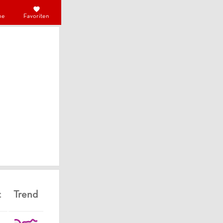
he
Favoriten
t
Trend