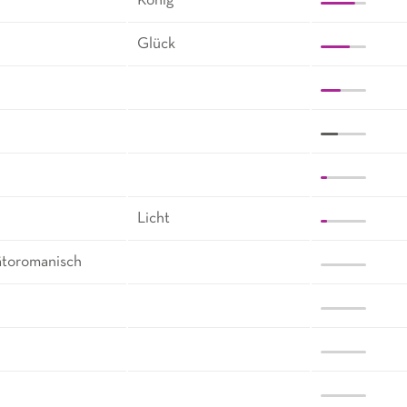
König
Glück
Licht
ätoromanisch