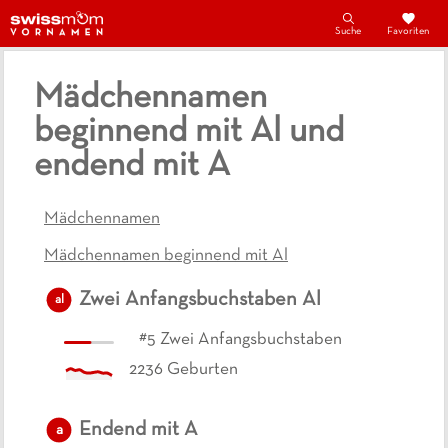
Suche
Favoriten
Mädchennamen
beginnend mit Al und
endend mit A
Mädchennamen
Mädchennamen beginnend mit Al
Zwei Anfangsbuchstaben
Al
al
#
5
Zwei Anfangsbuchstaben
2236
Geburten
Endend mit
A
a