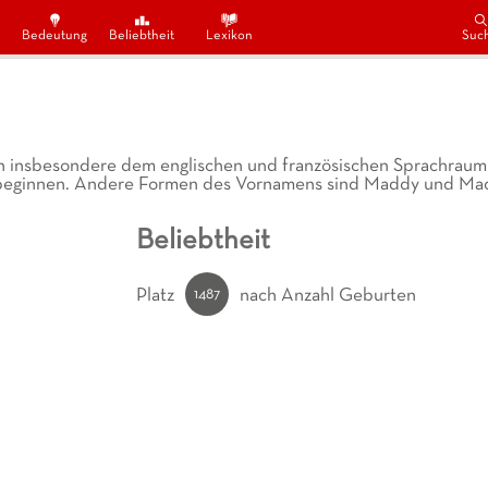
Bedeutung
Beliebtheit
Lexikon
Suc
h insbesondere dem englischen und französischen Sprachraum
- beginnen. Andere Formen des Vornamens sind Maddy und Ma
Beliebtheit
1487
Platz
nach Anzahl Geburten