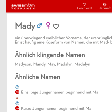
Geschlecht
Herkunft
Mady
ein überwiegend weiblicher Vorname, der ursprünglic
Er ist häufig eine Koseform von Namen, die mit Mad
Ähnlich klingende Namen
Madyson
,
Mandy
,
May
,
Madalyn
,
Madelyn
Ähnliche Namen
Einsilbige Jungennamen beginnend mit Ma
ma
Kurze Jungennamen beginnend mit Ma
ma