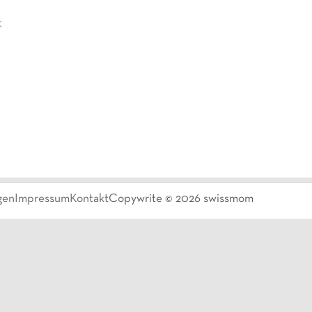
t
gen
Impressum
Kontakt
Copywrite ©
2026
swissmom