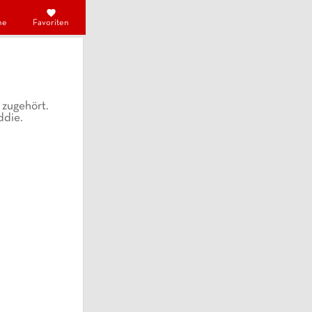
he
Favoriten
 zugehört.
ddie.