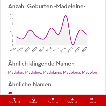
Anzahl Geburten •
Madeleine
•
Ähnlich klingende Namen
Madelen
,
Madeline
,
Madelaine
,
Madelena
,
Madelon
Ähnliche Namen
mäd
Französische Mädchennamen beginnend mit Ma
Geschlecht
Herkunft
Bedeutung
Beliebtheit
Lexikon
ma