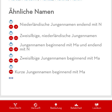
Ähnliche Namen
Niederländische Jungennamen endend mit N
n
nie
Zweisilbige, niederländische Jungennamen
nie
zwe
Jungennamen beginnend mit Ma und endend
mit N
n
ma
Zweisilbige Jungennamen beginnend mit Ma
ma
zwe
Kurze Jungennamen beginnend mit Ma
ma
Ein Projekt von
Datenschutzbestimmungen
Impressum
Kontakt
Geschlecht
Herkunft
Bedeutung
Beliebtheit
Lexikon