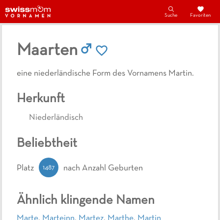
Suche
Favoriten
Maarten
eine niederländische Form des Vornamens Martin.
Herkunft
Niederländisch
Beliebtheit
1487
Platz
nach Anzahl Geburten
Ähnlich klingende Namen
Marte
,
Marteinn
,
Martez
,
Marthe
,
Martin