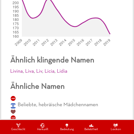
Ähnlich klingende Namen
Livina
,
Liva
,
Liv
,
Licia
,
Lidia
Ähnliche Namen
mäd
Beliebte, hebräische Mädchennamen
mäd
Top, hebräische Mädchennamen
Geschlecht
Herkunft
Bedeutung
Beliebtheit
Lexikon
top