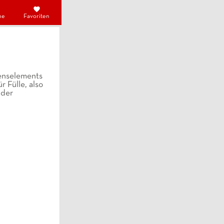
he
Favoriten
menselements
r Fülle, also
 der