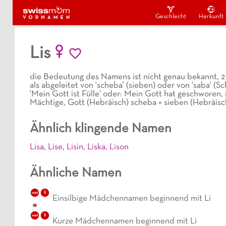
Geschlecht
Herkunft
Lis
die Bedeutung des Namens ist nicht genau bekannt, 2
als abgeleitet von 'scheba' (sieben) oder von 'saba' (Sc
'Mein Gott ist Fülle' oder: Mein Gott hat geschworen, 
Mächtige, Gott (Hebräisch) scheba = sieben (Hebräisc
Ähnlich klingende Namen
Lisa
,
Lise
,
Lisin
,
Liska
,
Lison
Ähnliche Namen
li
mäd
Einsilbige Mädchennamen beginnend mit Li
li
mäd
Kurze Mädchennamen beginnend mit Li