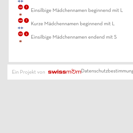
l
mäd
Einsilbige Mädchennamen beginnend mit L
l
mäd
Kurze Mädchennamen beginnend mit L
s
mäd
Einsilbige Mädchennamen endend mit S
Datenschutzbestimmun
Ein Projekt von