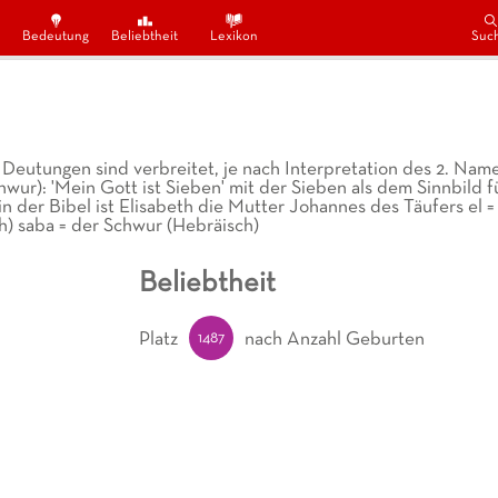
Bedeutung
Beliebtheit
Lexikon
Suc
 Deutungen sind verbreitet, je nach Interpretation des 2. Na
hwur): 'Mein Gott ist Sieben' mit der Sieben als dem Sinnbild fü
in der Bibel ist Elisabeth die Mutter Johannes des Täufers el =
h) saba = der Schwur (Hebräisch)
Beliebtheit
1487
Platz
nach Anzahl Geburten