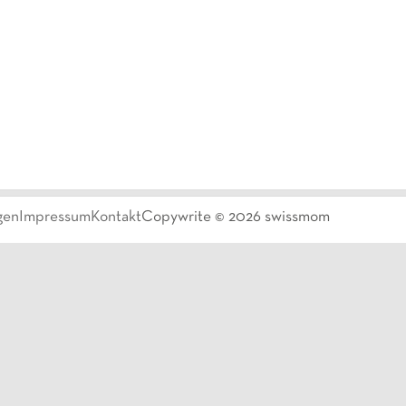
gen
Impressum
Kontakt
Copywrite ©
2026
swissmom