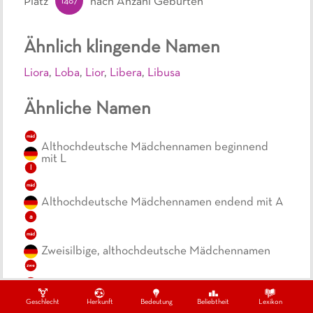
1487
Platz
nach Anzahl Geburten
Ähnlich klingende Namen
Liora
,
Loba
,
Lior
,
Libera
,
Libusa
Ähnliche Namen
mäd
Althochdeutsche Mädchennamen beginnend
mit L
l
mäd
Althochdeutsche Mädchennamen endend mit A
a
mäd
Zweisilbige, althochdeutsche Mädchennamen
zwe
mäd
Kurze, althochdeutsche Mädchennamen
Geschlecht
Herkunft
Bedeutung
Beliebtheit
Lexikon