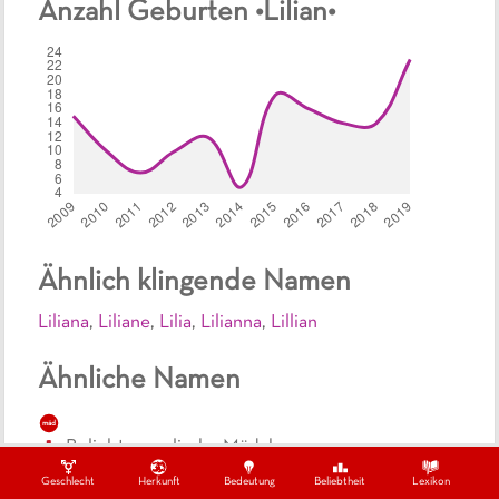
Anzahl Geburten •
Lilian
•
Ähnlich klingende Namen
Liliana
,
Liliane
,
Lilia
,
Lilianna
,
Lillian
Ähnliche Namen
mäd
Beliebte, englische Mädchennamen
Geschlecht
Herkunft
Bedeutung
Beliebtheit
Lexikon
mäd