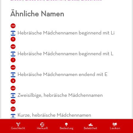
Ähnliche Namen
mäd
Hebräische Mädchennamen beginnend mit Li
li
mäd
Hebräische Mädchennamen beginnend mit L
l
mäd
Hebräische Mädchennamen endend mit E
e
mäd
Zweisilbige, hebräische Mädchennamen
zwe
mäd
Kurze, hebräische Mädchennamen
Geschlecht
Herkunft
Bedeutung
Beliebtheit
Lexikon