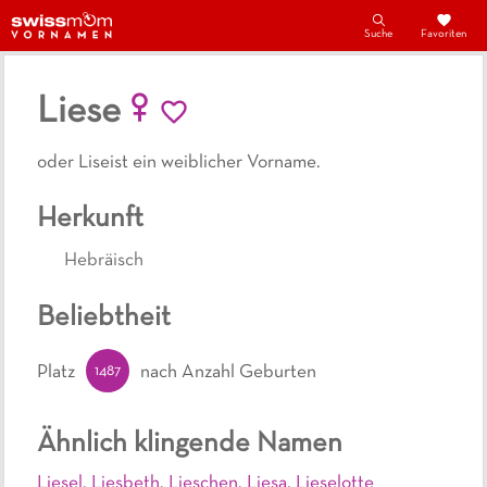
Suche
Favoriten
Liese
oder Liseist ein weiblicher Vorname.
Herkunft
Hebräisch
Beliebtheit
1487
Platz
nach Anzahl Geburten
Ähnlich klingende Namen
Liesel
,
Liesbeth
,
Lieschen
,
Liesa
,
Lieselotte