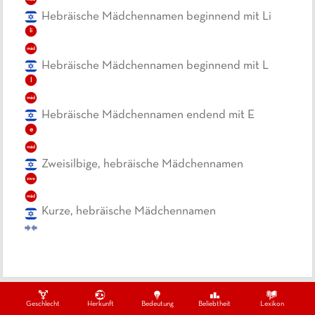
Hebräische Mädchennamen beginnend mit Li
li
mäd
Hebräische Mädchennamen beginnend mit L
l
mäd
Hebräische Mädchennamen endend mit E
e
mäd
Zweisilbige, hebräische Mädchennamen
zwe
mäd
Kurze, hebräische Mädchennamen
Ein Projekt von
Geschlecht
Herkunft
Bedeutung
Beliebtheit
Lexikon
Datenschutzbestimmungen
Impressum
Kontakt