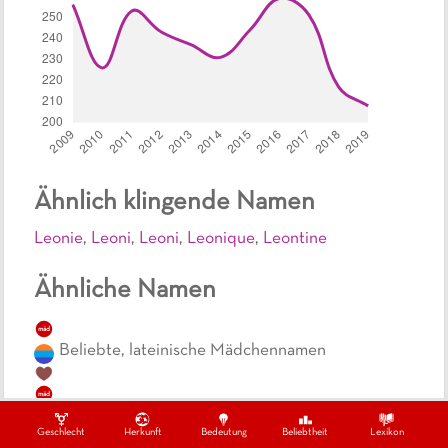
Ähnlich klingende Namen
Leonie
,
Leoni
,
Leoni
,
Leonique
,
Leontine
Ähnliche Namen
mäd
Beliebte, lateinische Mädchennamen
mäd
Top, lateinische Mädchennamen
Geschlecht
Herkunft
Bedeutung
Beliebtheit
Lexikon
top