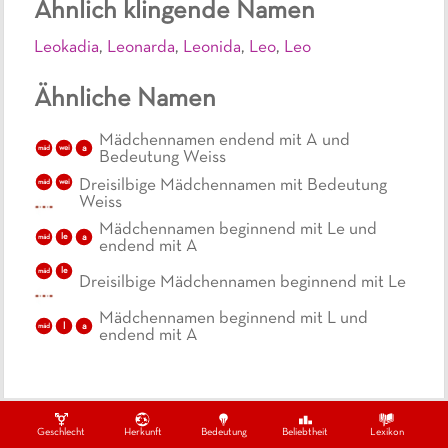
Ähnlich klingende Namen
Leokadia
,
Leonarda
,
Leonida
,
Leo
,
Leo
Ähnliche Namen
Mädchennamen endend mit A und
a
mäd
wei
Bedeutung Weiss
Dreisilbige Mädchennamen mit Bedeutung
mäd
wei
Weiss
Mädchennamen beginnend mit Le und
le
a
mäd
endend mit A
le
mäd
Dreisilbige Mädchennamen beginnend mit Le
Mädchennamen beginnend mit L und
l
a
mäd
endend mit A
Geschlecht
Herkunft
Bedeutung
Beliebtheit
Lexikon
Ein Projekt von