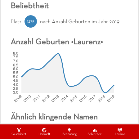
Beliebtheit
1275
Platz
nach Anzahl Geburten
im Jahr 2019
Anzahl Geburten •
Laurenz
•
Ähnlich klingende Namen
Laurenzo
,
Lauren
,
Laurens
,
Laurent
,
Laurence
Geschlecht
Herkunft
Bedeutung
Beliebtheit
Lexikon