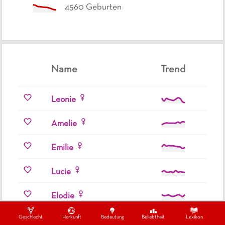
4560
Geburten
Name
Trend
Leonie
Amelie
Emilie
Lucie
Elodie
Geschlecht
Herkunft
Bedeutung
Beliebtheit
Lexikon
Rose