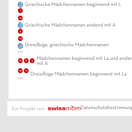
Griechische Mädchennamen beginnend mit L
l
mäd
Griechische Mädchennamen endend mit A
a
mäd
Dreisilbige, griechische Mädchennamen
Mädchennamen beginnend mit La und ende
la
a
mäd
mit A
la
mäd
Dreisilbige Mädchennamen beginnend mit La
Datenschutzbestimmun
Ein Projekt von