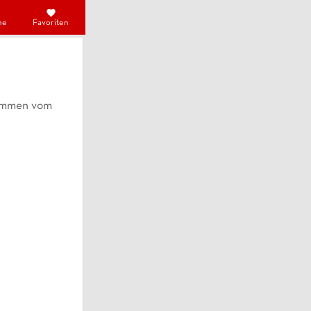
he
Favoriten
rnommen vom