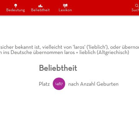
Bedeutung
Beliebtheit
Lexikon
Suc
her bekannt ist, vielleicht von 'laros' ('lieblich'), oder übe
 ins Deutsche übernommen laros = lieblich (Altgriechisch)
Beliebtheit
1487
Platz
nach Anzahl Geburten