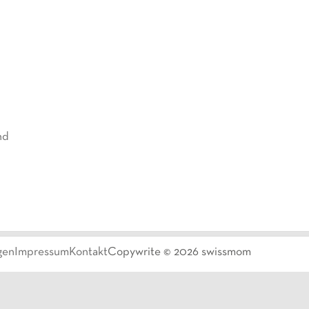
nd
gen
Impressum
Kontakt
Copywrite ©
2026
swissmom