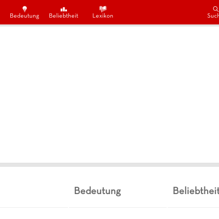
Bedeutung
Beliebtheit
Lexikon
Suc
Bedeutung
Beliebthei