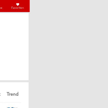
he
Favoriten
t
Trend