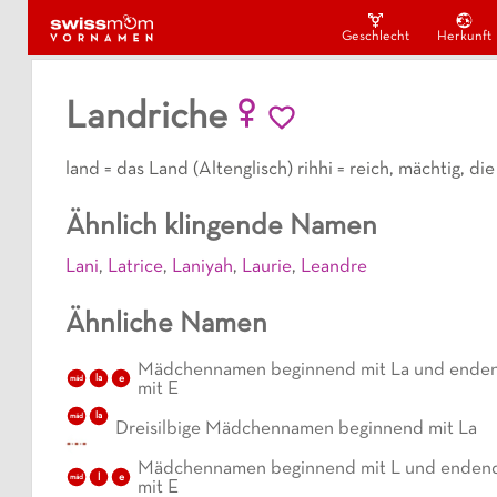
Geschlecht
Herkunft
Landriche
land = das Land (Altenglisch) rihhi = reich, mächtig, 
Ähnlich klingende Namen
Lani
,
Latrice
,
Laniyah
,
Laurie
,
Leandre
Ähnliche Namen
Mädchennamen beginnend mit La und ende
la
e
mäd
mit E
la
mäd
Dreisilbige Mädchennamen beginnend mit La
Mädchennamen beginnend mit L und enden
l
e
mäd
mit E