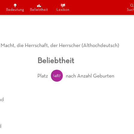
Bedeutung
Beliebtheit
Lexikon
Suc
die Macht, die Herrschaft, der Herrscher (Althochdeutsch)
Beliebtheit
1487
Platz
nach Anzahl Geburten
nd
d