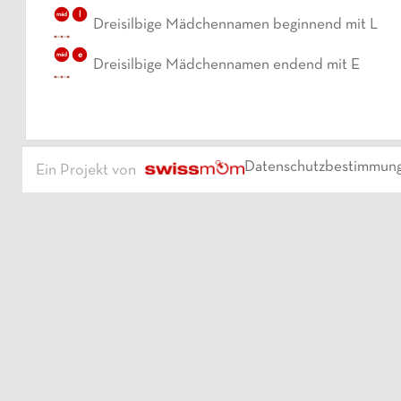
l
mäd
Dreisilbige Mädchennamen beginnend mit L
e
mäd
Dreisilbige Mädchennamen endend mit E
Datenschutzbestimmun
Ein Projekt von