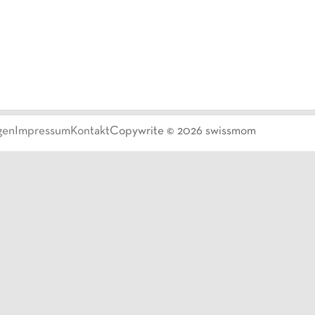
gen
Impressum
Kontakt
Copywrite ©
2026
swissmom