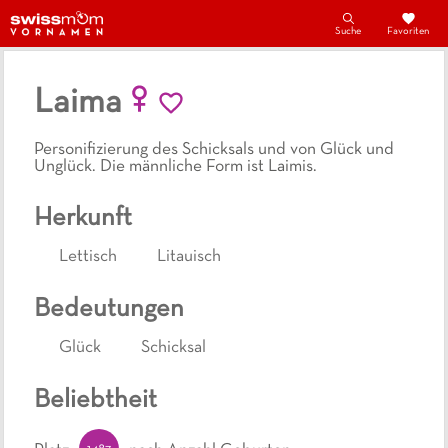
Suche
Favoriten
Laima
Personifizierung des Schicksals und von Glück und
Unglück. Die männliche Form ist Laimis.
Herkunft
Lettisch
Litauisch
Bedeutungen
Glück
Schicksal
Beliebtheit