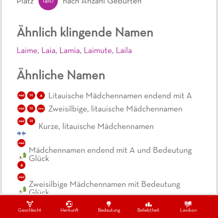
1487
Platz
nach Anzahl Geburten
Ähnlich klingende Namen
Laime
,
Laia
,
Lamia
,
Laimute
,
Laila
Ähnliche Namen
Litauische Mädchennamen endend mit A
lit
a
mäd
Zweisilbige, litauische Mädchennamen
lit
mäd
zwe
lit
mäd
Kurze, litauische Mädchennamen
mäd
Mädchennamen endend mit A und Bedeutung
Glück
a
mäd
Zweisilbige Mädchennamen mit Bedeutung
Glück
zwe
Geschlecht
Herkunft
Bedeutung
Beliebtheit
Lexikon