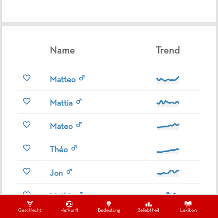
Name
Trend
Matteo
Mattia
Mateo
Théo
Jon
Mathis
Geschlecht
Herkunft
Bedeutung
Beliebtheit
Lexikon