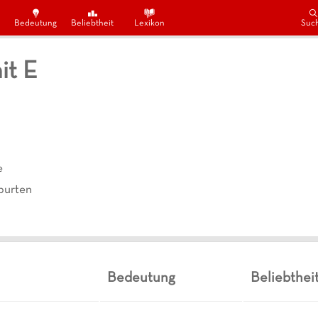
Bedeutung
Beliebtheit
Lexikon
Suc
it E
e
urten
Bedeutung
Beliebthei