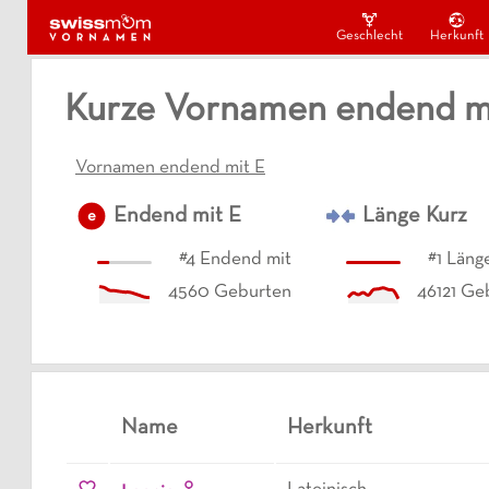
Geschlecht
Herkunft
Kurze Vornamen endend m
Vornamen endend mit E
Endend mit
E
Länge
Kurz
e
#
4
Endend mit
#
1
Läng
4560
Geburten
46121
Geb
Name
Herkunft