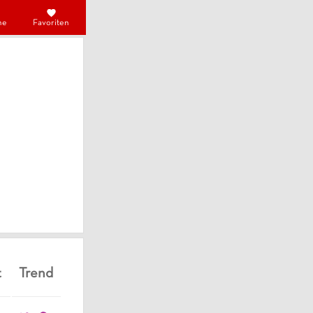
he
Favoriten
t
Trend