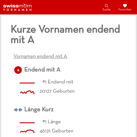
Suche
Favoriten
Kurze Vornamen endend
mit A
Vornamen endend mit A
Endend mit
A
a
#
1
Endend mit
20127
Geburten
Länge
Kurz
#
1
Länge
46121
Geburten