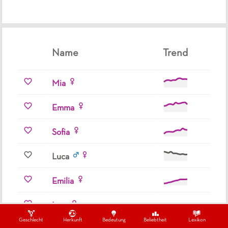
Name
Trend
Mia
Emma
Sofia
Luca
Emilia
Lara
Geschlecht
Herkunft
Bedeutung
Beliebtheit
Lexikon