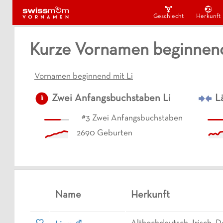
Geschlecht
Herkunft
Kurze Vornamen beginnend
Vornamen beginnend mit Li
Zwei Anfangsbuchstaben
Li
L
li
#
3
Zwei Anfangsbuchstaben
2690
Geburten
Name
Herkunft