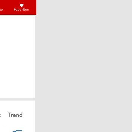
he
Favoriten
t
Trend