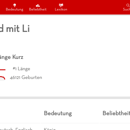
Bedeutung
Beliebtheit
Lexikon
Suc
 mit Li
änge
Kurz
#
1
Länge
46121
Geburten
Bedeutung
Beliebthei