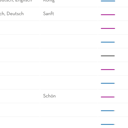
eutsch, Englisch
König
ch, Deutsch
Sanft
Schön