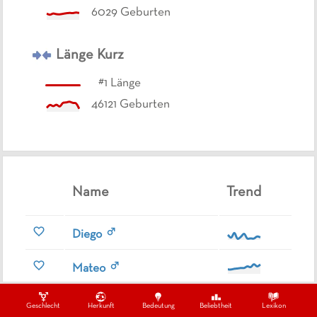
6029
Geburten
Länge
Kurz
#
1
Länge
46121
Geburten
Name
Trend
Diego
Mateo
Emilio
Geschlecht
Herkunft
Bedeutung
Beliebtheit
Lexikon