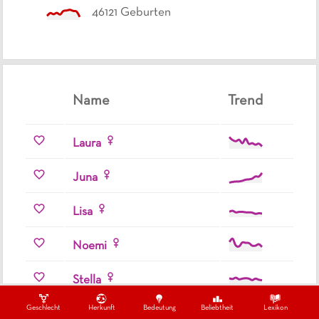
46121
Geburten
Name
Trend
Laura
Juna
Lisa
Noemi
Stella
Geschlecht
Herkunft
Bedeutung
Beliebtheit
Lexikon
Naomi