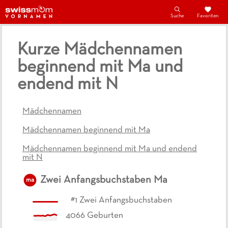
Suche
Favoriten
Kurze Mädchennamen
beginnend mit Ma und
endend mit N
Mädchennamen
Mädchennamen beginnend mit Ma
Mädchennamen beginnend mit Ma und endend
mit N
Zwei Anfangsbuchstaben
Ma
ma
#
1
Zwei Anfangsbuchstaben
4066
Geburten