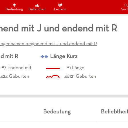
Bedeutung
Beliebtheit
Lexikon
Suc
end mit J und endend mit R
ungennamen beginnend mit J und endend mit R
d mit
R
Länge
Kurz
#
7
Endend mit
#
1
Länge
1424
Geburten
46121
Geburten
Bedeutung
Beliebthei