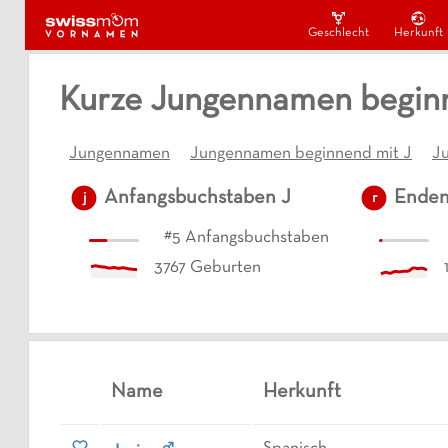
Geschlecht
Herkunft
Kurze Jungennamen beginn
Jungennamen
Jungennamen beginnend mit J
J
Anfangsbuchstaben
J
Enden
j
r
#
5
Anfangsbuchstaben
3767
Geburten
Name
Herkunft