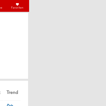
he
Favoriten
t
Trend