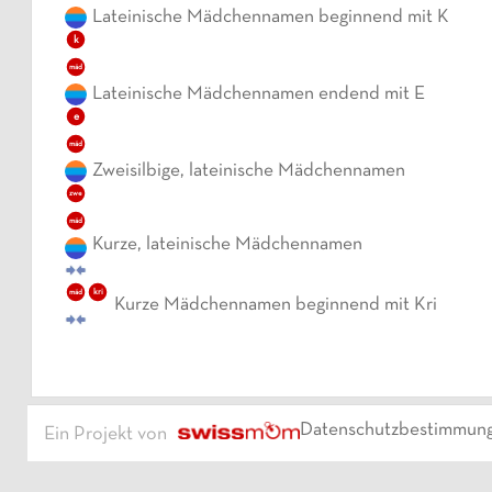
Lateinische Mädchennamen beginnend mit K
k
mäd
Lateinische Mädchennamen endend mit E
e
mäd
Zweisilbige, lateinische Mädchennamen
zwe
mäd
Kurze, lateinische Mädchennamen
kri
mäd
Kurze Mädchennamen beginnend mit Kri
Datenschutzbestimmun
Ein Projekt von