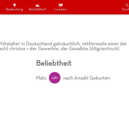
Bedeutung
Beliebtheit
Lexikon
Suc
ittelalter in Deutschland gebräuchlich, mittlerweile einer der
isch) christos = der Geweihte, der Gesalbte (Altgriechisch)
Beliebtheit
1487
Platz
nach Anzahl Geburten