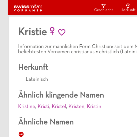
Geschlecht
Herkunft
Kristie
Information zur männlichen Form Christian: seit dem M
beliebtesten Vornamen christianus = christlich (Latein
Herkunft
Lateinisch
Ähnlich klingende Namen
Kristine
,
Kristi
,
Kristel
,
Kristen
,
Kristin
Ähnliche Namen
mäd