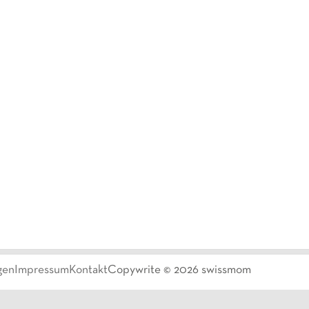
gen
Impressum
Kontakt
Copywrite ©
2026
swissmom