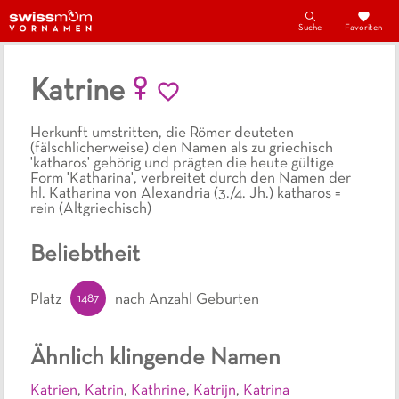
Suche
Favoriten
Katrine
Herkunft umstritten, die Römer deuteten
(fälschlicherweise) den Namen als zu griechisch
'katharos' gehörig und prägten die heute gültige
Form 'Katharina', verbreitet durch den Namen der
hl. Katharina von Alexandria (3./4. Jh.) katharos =
rein (Altgriechisch)
Beliebtheit
1487
Platz
nach Anzahl Geburten
Ähnlich klingende Namen
Katrien
,
Katrin
,
Kathrine
,
Katrijn
,
Katrina