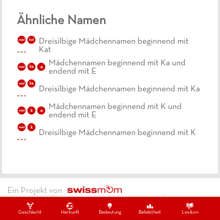
Ähnliche Namen
kat
Dreisilbige Mädchennamen beginnend mit
mäd
Kat
Mädchennamen beginnend mit Ka und
ka
e
mäd
endend mit E
ka
mäd
Dreisilbige Mädchennamen beginnend mit Ka
Mädchennamen beginnend mit K und
k
e
mäd
endend mit E
k
mäd
Dreisilbige Mädchennamen beginnend mit K
Ein Projekt von
Datenschutzbestimmungen
Impressum
Kontakt
Copywrite ©
2026
swissmom
Geschlecht
Herkunft
Bedeutung
Beliebtheit
Lexikon