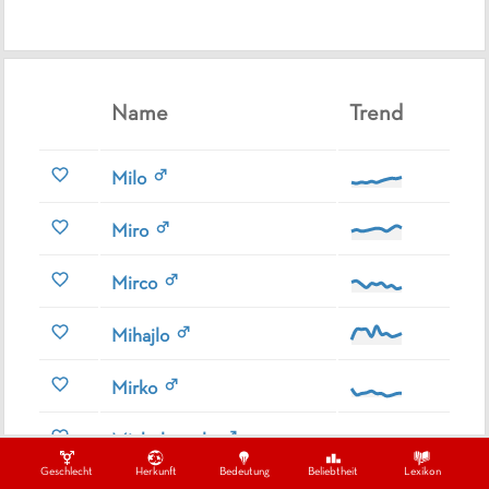
Name
Trend
Milo
Miro
Mirco
Mihajlo
Mirko
Michelangelo
Geschlecht
Herkunft
Bedeutung
Beliebtheit
Lexikon