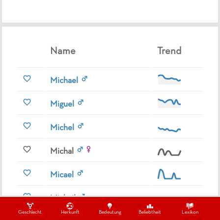
Name
Trend
Michael
Miguel
Michel
Michal
Micael
Michail
Geschlecht
Herkunft
Bedeutung
Beliebtheit
Lexikon