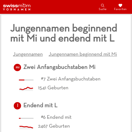
Suche
Favoriten
Jungennamen beginnend
mit Mi und endend mit L
Jungennamen
Jungennamen beginnend mit Mi
Zwei Anfangsbuchstaben
Mi
mi
#
7
Zwei Anfangsbuchstaben
1541
Geburten
Endend mit
L
l
#
6
Endend mit
2467
Geburten