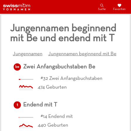
Suche
Favoriten
Jungennamen beginnend
mit Be und endend mit T
Jungennamen
Jungennamen beginnend mit Be
Zwei Anfangsbuchstaben
Be
be
#
32
Zwei Anfangsbuchstaben
474
Geburten
Endend mit
T
t
#
14
Endend mit
440
Geburten