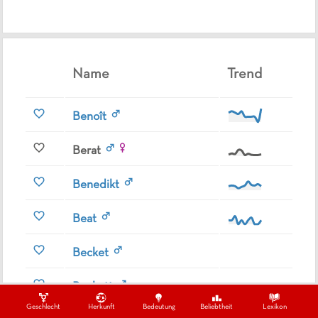
Name
Trend
Benoît
Berat
Benedikt
Beat
Becket
Beckett
Geschlecht
Herkunft
Bedeutung
Beliebtheit
Lexikon