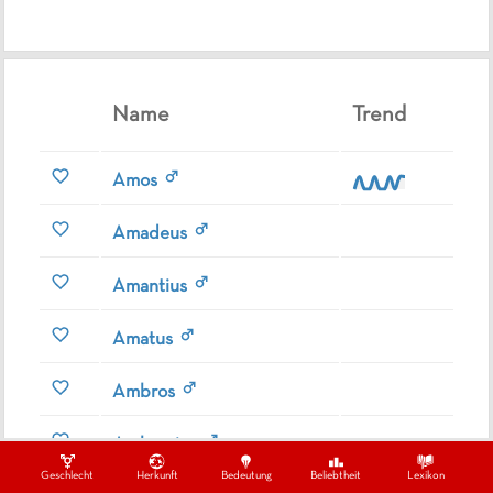
Name
Trend
Amos
Amadeus
Amantius
Amatus
Ambros
Ambrosios
Geschlecht
Herkunft
Bedeutung
Beliebtheit
Lexikon