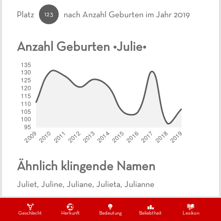
123
Platz
nach Anzahl Geburten
im Jahr 2019
Anzahl Geburten •
Julie
•
Ähnlich klingende Namen
Juliet
,
Juline
,
Juliane
,
Julieta
,
Julianne
Ähnliche Namen
Geschlecht
Herkunft
Bedeutung
Beliebtheit
Lexikon