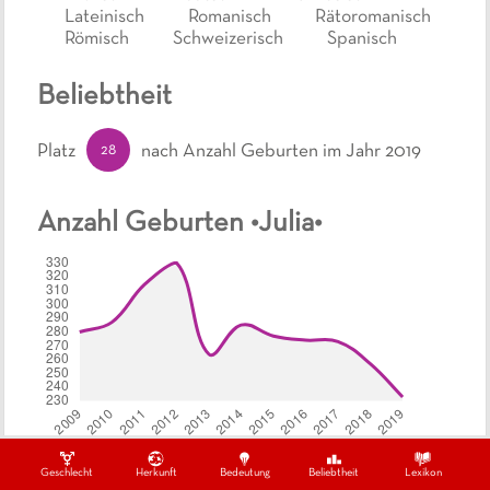
Lateinisch
Romanisch
Rätoromanisch
Römisch
Schweizerisch
Spanisch
Beliebtheit
28
Platz
nach Anzahl Geburten
im Jahr 2019
Anzahl Geburten •
Julia
•
Geschlecht
Herkunft
Bedeutung
Beliebtheit
Lexikon
Ähnlich klingende Namen