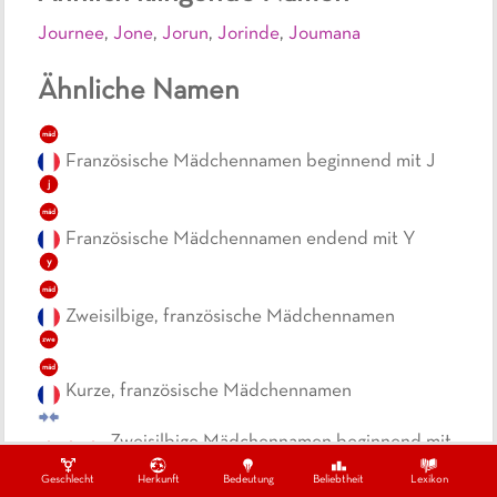
Journee
,
Jone
,
Jorun
,
Jorinde
,
Joumana
Ähnliche Namen
mäd
Französische Mädchennamen beginnend mit J
j
mäd
Französische Mädchennamen endend mit Y
y
mäd
Zweisilbige, französische Mädchennamen
zwe
mäd
Kurze, französische Mädchennamen
Zweisilbige Mädchennamen beginnend mit
jo
mäd
zwe
Jo
Geschlecht
Herkunft
Bedeutung
Beliebtheit
Lexikon