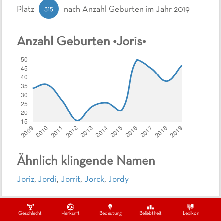
315
Platz
nach Anzahl Geburten
im Jahr 2019
Anzahl Geburten •
Joris
•
Ähnlich klingende Namen
Joriz
,
Jordi
,
Jorrit
,
Jorck
,
Jordy
Ähnliche Namen
Geschlecht
Herkunft
Bedeutung
Beliebtheit
Lexikon