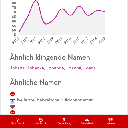
Ähnlich klingende Namen
Johana
,
Johanka
,
Johanne
,
Joanna
,
Joana
Ähnliche Namen
mäd
Beliebte, hebräische Mädchennamen
mäd
Hebräische Mädchennamen beginnend mit Jo
Geschlecht
Herkunft
Bedeutung
Beliebtheit
Lexikon
jo