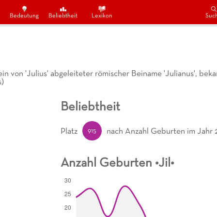
Bedeutung
Beliebtheit
Lexikon
Suc
in von 'Julius' abgeleiteter römischer Beiname 'Julianus', bek
s)
Beliebtheit
915
Platz
nach Anzahl Geburten
im Jahr 
Anzahl Geburten •
Jil
•