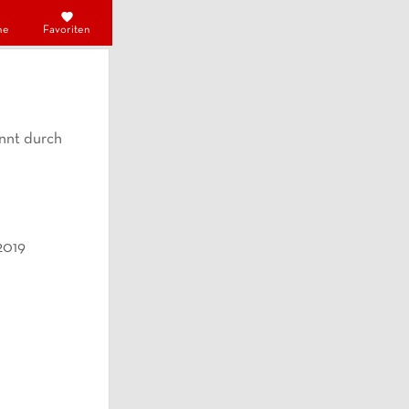
he
Favoriten
annt durch
2019