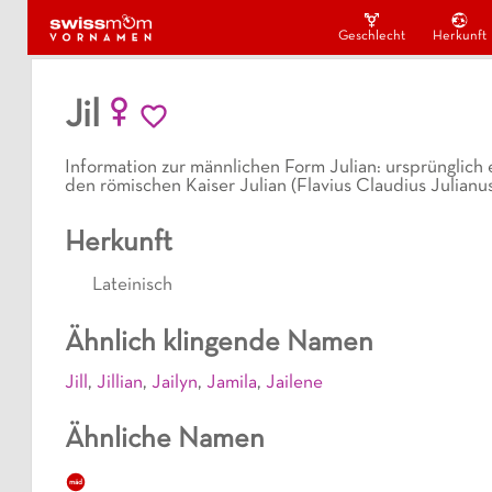
Geschlecht
Herkunft
Jil
Information zur männlichen Form Julian: ursprünglich e
den römischen Kaiser Julian (Flavius Claudius Julianu
Herkunft
Lateinisch
Ähnlich klingende Namen
Jill
,
Jillian
,
Jailyn
,
Jamila
,
Jailene
Ähnliche Namen
mäd