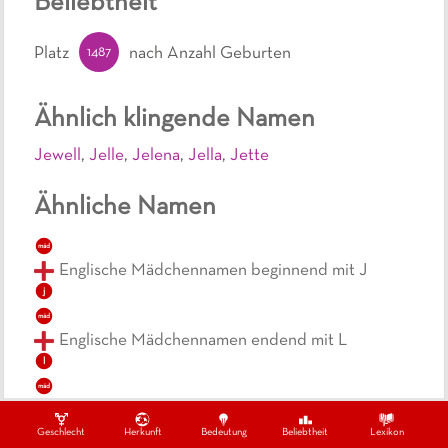
Beliebtheit
1487
Platz
nach Anzahl Geburten
Ähnlich klingende Namen
Jewell
,
Jelle
,
Jelena
,
Jella
,
Jette
Ähnliche Namen
mäd
Englische Mädchennamen beginnend mit J
j
mäd
Englische Mädchennamen endend mit L
l
mäd
Einsilbige, englische Mädchennamen
Geschlecht
Herkunft
Bedeutung
Beliebtheit
Lexikon