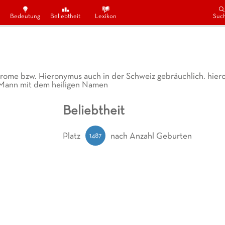
Bedeutung
Beliebtheit
Lexikon
Suc
rome bzw. Hieronymus auch in der Schweiz gebräuchlich. hieros
er Mann mit dem heiligen Namen
Beliebtheit
1487
Platz
nach Anzahl Geburten