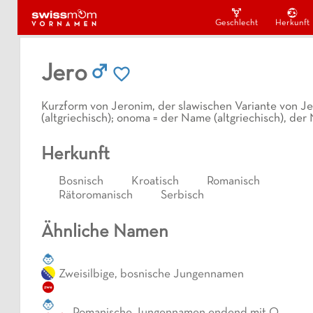
Geschlecht
Herkunft
Jero
Kurzform von Jeronim, der slawischen Variante von Je
(altgriechisch); onoma = der Name (altgriechisch), d
Herkunft
Bosnisch
Kroatisch
Romanisch
Rätoromanisch
Serbisch
Ähnliche Namen
Zweisilbige, bosnische Jungennamen
zwe