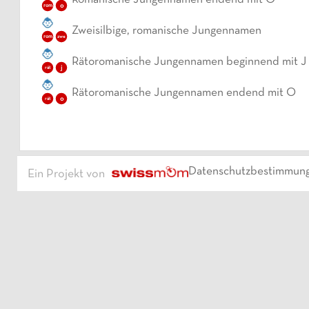
Romanische Jungennamen endend mit O
o
rom
Zweisilbige, romanische Jungennamen
rom
zwe
Rätoromanische Jungennamen beginnend mit J
j
rät
Rätoromanische Jungennamen endend mit O
o
rät
Datenschutzbestimmun
Ein Projekt von