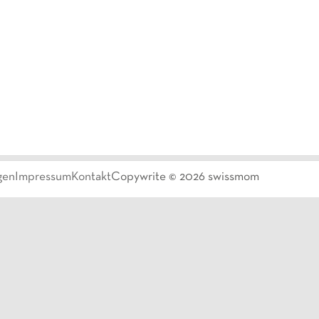
gen
Impressum
Kontakt
Copywrite ©
2026
swissmom