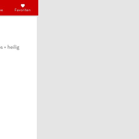
he
Favoriten
 = heilig