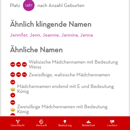
1487
Platz
nach Anzahl Geburten
Ähnlich klingende Namen
Jennifer
,
Jenn
,
Jeannie
,
Jennina
,
Jenna
Ähnliche Namen
Walisische Mädchennamen mit Bedeutung
wal
mäd
wei
Weiss
Zweisilbige, walisische Mädchennamen
wal
mäd
zwe
mäd
Mädchennamen endend mit E und Bedeutung
König
e
mäd
Zweisilbige Mädchennamen mit Bedeutung
König
zwe
mäd
Geschlecht
Herkunft
Bedeutung
Beliebtheit
Lexikon
Kurze Mädchennamen mit Bedeutung König